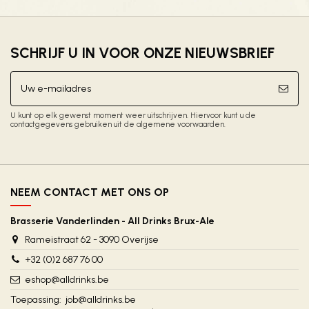
SCHRIJF U IN VOOR ONZE NIEUWSBRIEF
U kunt op elk gewenst moment weer uitschrijven. Hiervoor kunt u de
contactgegevens gebruiken uit de algemene voorwaarden.
NEEM CONTACT MET ONS OP
Brasserie Vanderlinden - All Drinks Brux-Ale
Rameistraat 62 - 3090 Overijse
+32 (0)2 687 76 00
eshop@alldrinks.be
Toepassing:
job@alldrinks.be