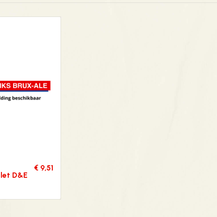
€ 9,51
let D&E