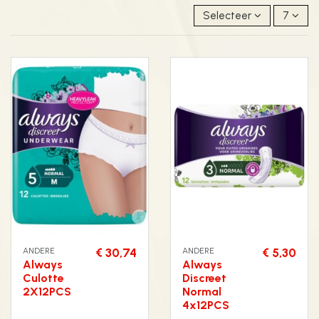
Selecteer
7
ANDERE
€ 30,74
ANDERE
€ 5,30
Always
Always
Culotte
Discreet
2X12PCS
Normal
4x12PCS