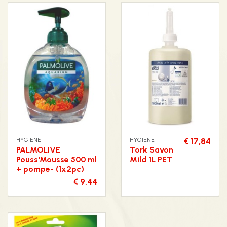
HYGIËNE
HYGIËNE
€ 17,84
PALMOLIVE
Tork Savon
Pouss'Mousse 500 ml
Mild 1L PET
+ pompe- (1x2pc)
€ 9,44