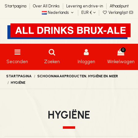
Startpagina
Over All Drinks
Levering en drive-in
Afhaalpunt
Nederlands
EUR €
Verlanglijst (
0
)
0
Seconden
Zoeken
Inloggen
Winkelwagen
STARTPAGINA
SCHOONMAAKPRODUCTEN, HYGIËNE EN MEER
HYGIËNE
HYGIËNE