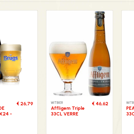
WITBIER
WITB
€ 26,79
€ 46,62
DE
Affligem Triple
PEA
X24 -
33CL VERRE
33C