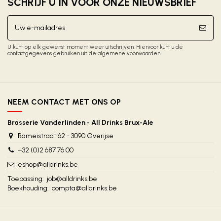
SCHRIJF U IN VOOR ONZE NIEUWSBRIEF
U kunt op elk gewenst moment weer uitschrijven. Hiervoor kunt u de
contactgegevens gebruiken uit de algemene voorwaarden.
NEEM CONTACT MET ONS OP
Brasserie Vanderlinden - All Drinks Brux-Ale
Rameistraat 62 - 3090 Overijse
+32 (0)2 687 76 00
eshop@alldrinks.be
Toepassing:
job@alldrinks.be
Boekhouding:
compta@alldrinks.be