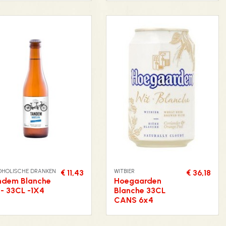
OHOLISCHE DRANKEN
WITBIER
€ 11,43
€ 36,18
ndem Blanche
Hoegaarden
 - 33CL -1X4
Blanche 33CL
CANS 6x4