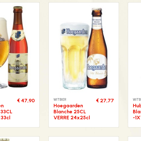
WITBIER
WITB
€ 47,90
€ 27,77
en
Hoegaarden
Hub
 33CL
Blanche 25CL
Bla
33cl
VERRE 24x25cl
-1X