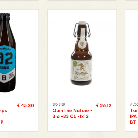
BIO BIER
ALC
€ 45,30
€ 26,12
mps
Quintine Nature -
Ta
Bio -33 CL -1x12
IPA
VP
BT