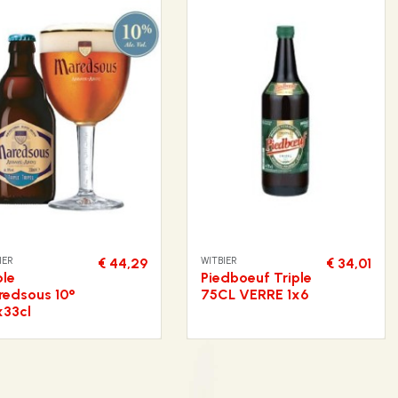
IER
WITBIER
€ 44,29
€ 34,01
ple
Piedboeuf Triple
edsous 10°
75CL VERRE 1x6
x33cl