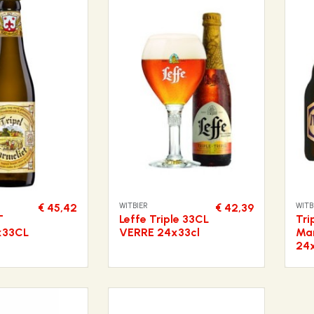
WITBIER
WITB
€ 45,42
€ 42,39
T
Leffe Triple 33CL
Tri
x33CL
VERRE 24x33cl
Mar
24