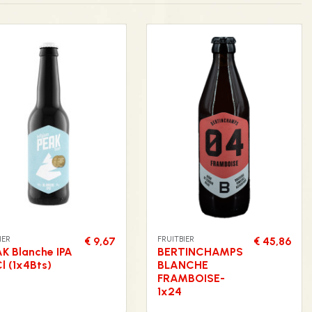
IER
FRUITBIER
€ 9,67
€ 45,86
K Blanche IPA
BERTINCHAMPS
l (1x4Bts)
BLANCHE
FRAMBOISE-
1x24