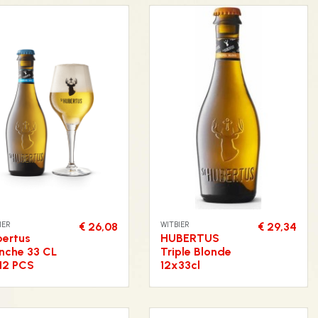
IER
WITBIER
€ 26,08
€ 29,34
ertus
HUBERTUS
nche 33 CL
Triple Blonde
12 PCS
12x33cl