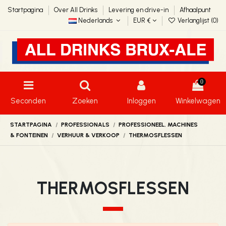
Startpagina
Over All Drinks
Levering en drive-in
Afhaalpunt
Nederlands
EUR €
Verlanglijst (
0
)
0
Seconden
Zoeken
Inloggen
Winkelwagen
STARTPAGINA
PROFESSIONALS
PROFESSIONEEL, MACHINES
& FONTEINEN
VERHUUR & VERKOOP
THERMOSFLESSEN
THERMOSFLESSEN