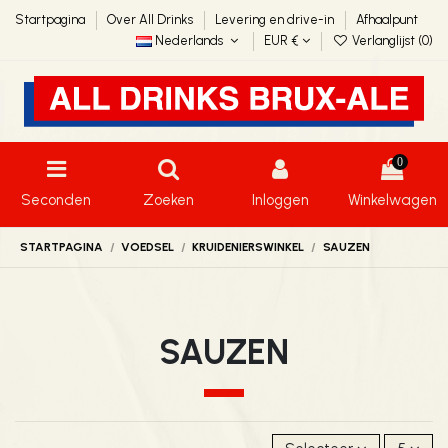
Startpagina
Over All Drinks
Levering en drive-in
Afhaalpunt
Nederlands
EUR €
Verlanglijst (
0
)
0
Seconden
Zoeken
Inloggen
Winkelwagen
STARTPAGINA
VOEDSEL
KRUIDENIERSWINKEL
SAUZEN
SAUZEN