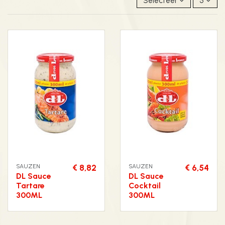
Selecteer
5
SAUZEN
€ 8,82
SAUZEN
€ 6,54
DL Sauce
DL Sauce
Tartare
Cocktail
300ML
300ML