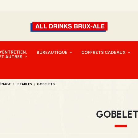
’ENTRETIEN,
BUREAUTIQUE
COFFRETS CADEAUX
 ET AUTRES
MÉNAGE
JETABLES
GOBELETS
GOBELE