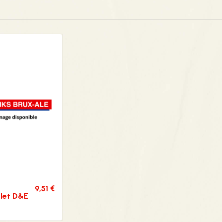
9,51 €
let D&E