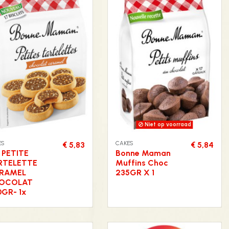
Niet op voorraad
ES
CAKES
€ 5,83
€ 5,84
 PETITE
Bonne Maman
RTELETTE
Muffins Choc
RAMEL
235GR X 1
OCOLAT
GR- 1x