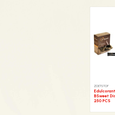
ZOETSTOF
Edulcoran
BSweet Di
250 PCS