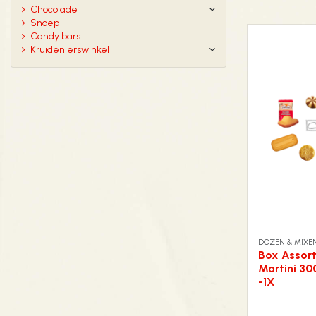
Chocolade
Snoep
Candy bars
Kruidenierswinkel
DOZEN & MIXE
Box Assor
Martini 30
-1X