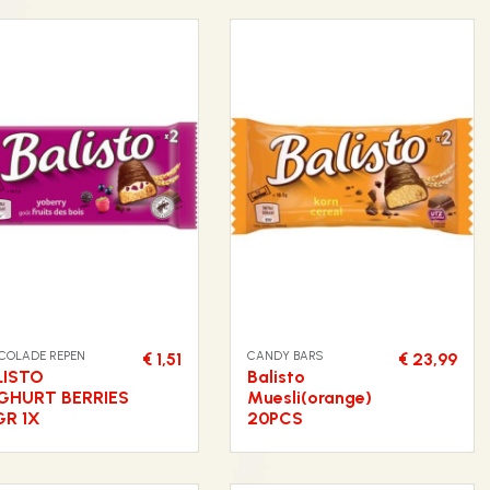
COLADE REPEN
CANDY BARS
€ 1,51
€ 23,99
LISTO
Balisto
GHURT BERRIES
Muesli(orange)
GR 1X
20PCS