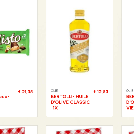
OLIE
OLIE
€ 21,35
€ 12,53
oco-
BERTOLLI- HUILE
BER
D'OLIVE CLASSIC
D'
-1X
VI