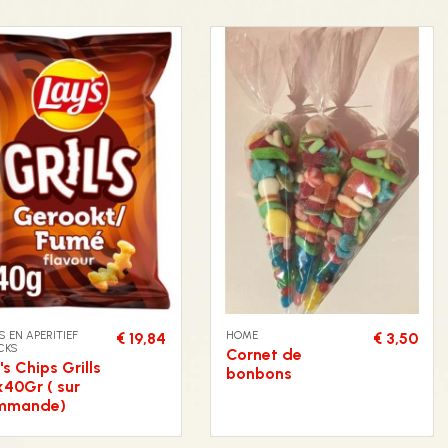
S EN APERITIEF
HOME
€ 19,84
€ 3,50
CKS
Cornet de
's Chips Grills
bonbons
40Gr ( sur
mmande)