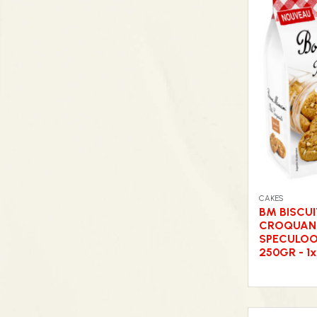
CAKES
BM BISCU
CROQUAN
SPECULO
250GR - 1x