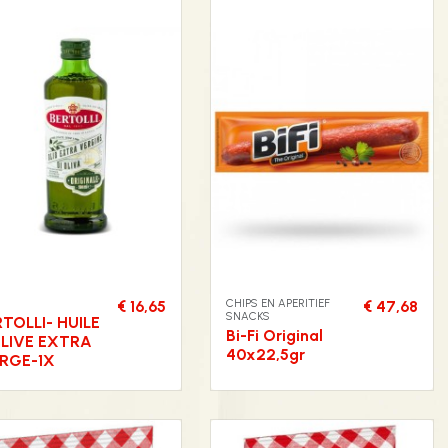
CHIPS EN APERITIEF
€ 16,65
€ 47,68
SNACKS
TOLLI- HUILE
Bi-Fi Original
OLIVE EXTRA
40x22,5gr
ERGE-1X