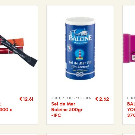
ZOUT, PEPER, SPECERIJEN
CHO
€ 12,61
€ 2,62
k
Sel de Mer
BA
 300 x
Baleine 500gr
YO
-1PC
37