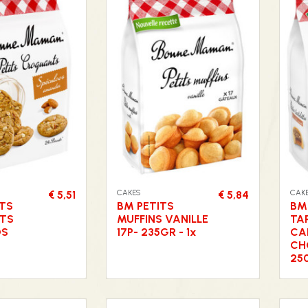
CAKES
CAK
€ 5,51
€ 5,84
ITS
BM PETITS
BM
TS
MUFFINS VANILLE
TA
OS
17P- 235GR - 1x
CA
CH
250