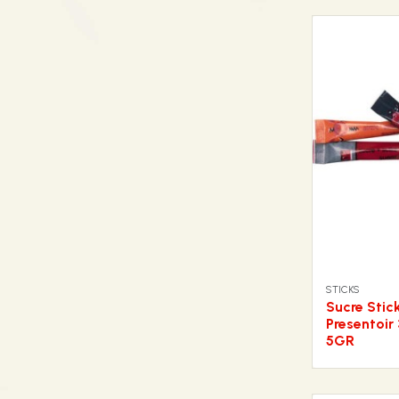
STICKS
Sucre Stic
Presentoir
5GR