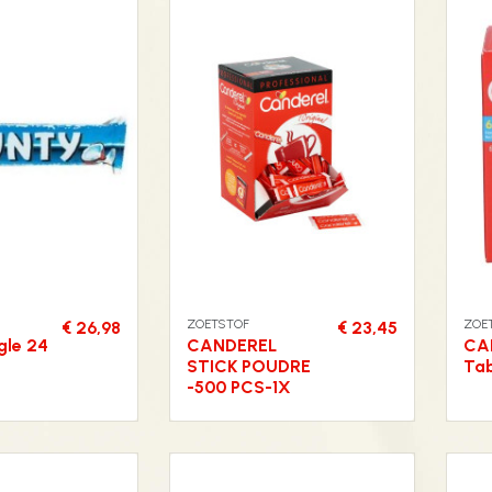
ZOETSTOF
ZOE
€ 26,98
€ 23,45
gle 24
CANDEREL
CA
STICK POUDRE
Tab
-500 PCS-1X