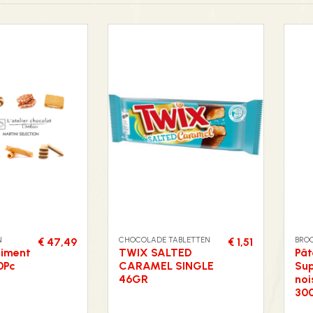
N
CHOCOLADE TABLETTEN
BRO
€ 47,49
€ 1,51
timent
TWIX SALTED
Pât
0Pc
CARAMEL SINGLE
Sup
46GR
noi
300