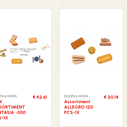
EN & MIXEN
DOZEN & MIXEN
€ 42,61
€ 20,14
X
Assortiment
SORTIMENT
ALLEGRO 120
NTASIA -300
PCS-1X
S-1X