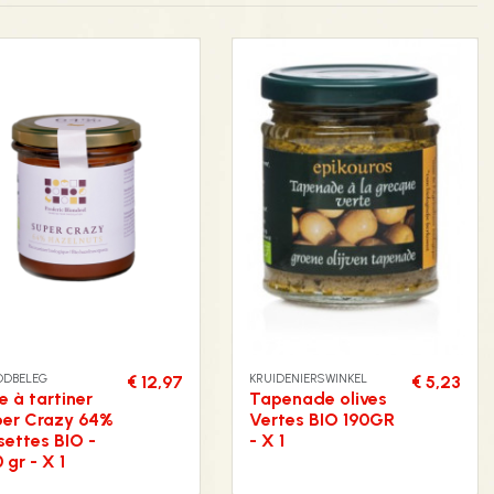
ODBELEG
KRUIDENIERSWINKEL
€ 12,97
€ 5,23
e à tartiner
Tapenade olives
er Crazy 64%
Vertes BIO 190GR
settes BIO -
- X 1
 gr - X 1