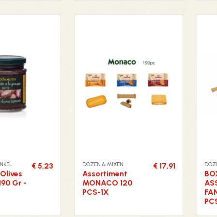
NKEL
DOZEN & MIXEN
DOZ
€ 5,23
€ 17,91
Olives
Assortiment
BO
190 Gr -
MONACO 120
AS
PCS-1X
FA
PC