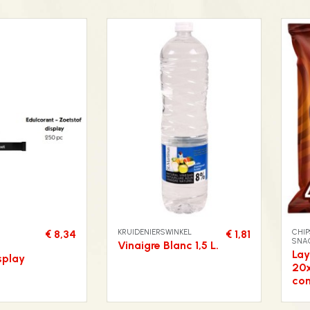
KRUIDENIERSWINKEL
CHIP
€ 8,34
€ 1,81
SNA
t
Vinaigre Blanc 1,5 L.
Lay
splay
20x
co