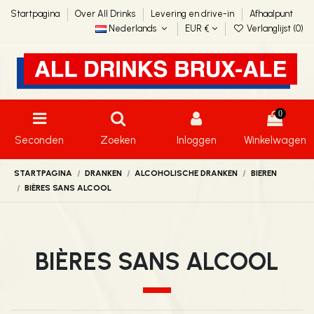
Startpagina
Over All Drinks
Levering en drive-in
Afhaalpunt
Nederlands
EUR €
Verlanglijst (
0
)
0
Seconden
Zoeken
Inloggen
Winkelwagen
STARTPAGINA
DRANKEN
ALCOHOLISCHE DRANKEN
BIEREN
BIÈRES SANS ALCOOL
BIÈRES SANS ALCOOL