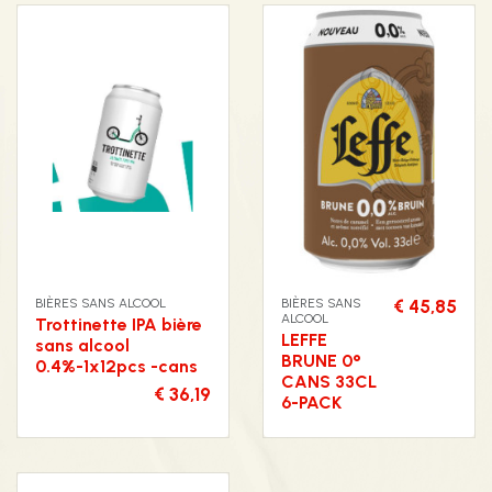
BIÈRES SANS ALCOOL
BIÈRES SANS
€ 45,85
ALCOOL
Trottinette IPA bière
LEFFE
sans alcool
BRUNE 0°
0.4%-1x12pcs -cans
CANS 33CL
€ 36,19
6-PACK