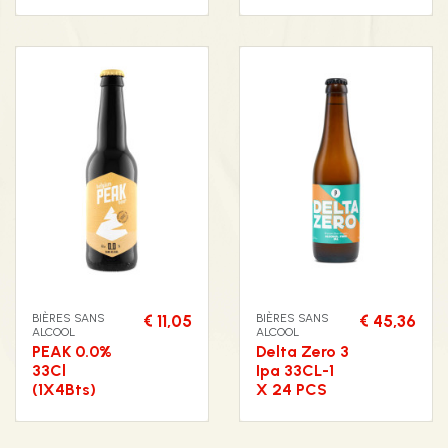
BIÈRES SANS
€ 11,05
BIÈRES SANS
€ 45,36
ALCOOL
ALCOOL
PEAK 0.0%
Delta Zero 3
33Cl
Ipa 33CL-1
(1X4Bts)
X 24 PCS