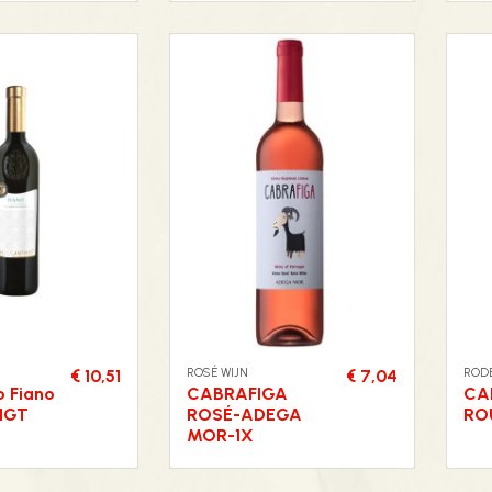
ROSÉ WIJN
RODE
€ 10,51
€ 7,04
o Fiano
CABRAFIGA
CA
 IGT
ROSÉ-ADEGA
RO
X
MOR-1X