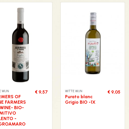
 WIJN
WITTE WIJN
€ 9,57
€ 9,05
RMERS OF
Purato blanc
NE FARMERS
Grigio BIO -1X
WINE- BIO-
IMITIVO
LENTO -
GROAMARO