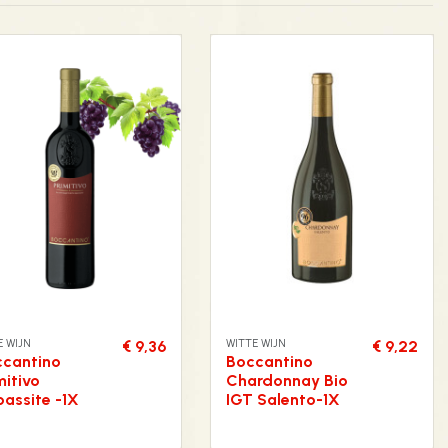
 WIJN
WITTE WIJN
€ 9,36
€ 9,22
ccantino
Boccantino
mitivo
Chardonnay Bio
assite -1X
IGT Salento-1X