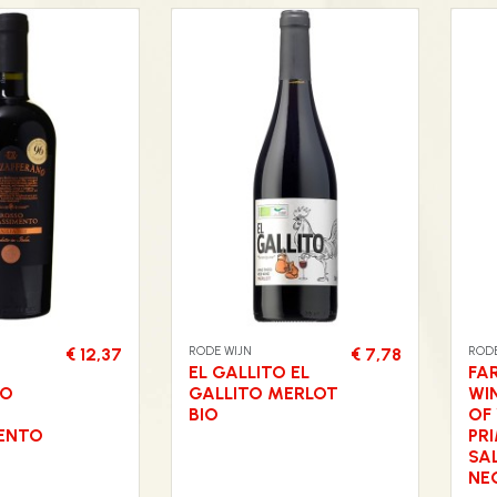
RODE WIJN
RODE
€ 12,37
€ 7,78
EL GALLITO EL
FA
NO
GALLITO MERLOT
WI
BIO
OF 
ENTO
PR
SA
NE