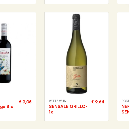
WITTE WIJN
RODE
€ 9,05
€ 9,64
ge Bio
SENSALE GRILLO-
NE
1x
SE