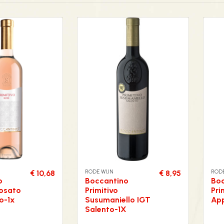
RODE WIJN
RODE
€ 10,68
€ 8,95
o
Boccantino
Bo
Rosato
Primitivo
Pri
o-1x
Susumaniello IGT
App
Salento-1X