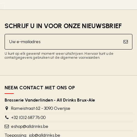
SCHRIJF U IN VOOR ONZE NIEUWSBRIEF
U kunt op elk gewenst moment weer uitschrijven. Hiervoor kunt u de
contactgegevens gebruiken uit de algemene voorwaarden.
NEEM CONTACT MET ONS OP
Brasserie Vanderlinden - All Drinks Brux-Ale
Rameistraat 62 - 3090 Overijse
+32 (0)2 687 76 00
eshop@alldrinks.be
Toepassing:
job@alldrinks.be