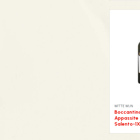
WITTE WIJN
Boccantin
Appassite
Salento-1