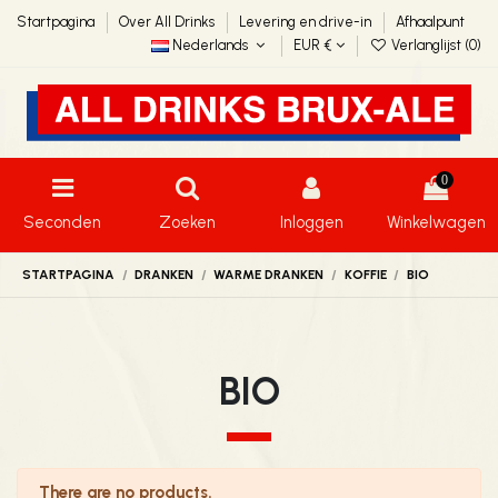
Startpagina
Over All Drinks
Levering en drive-in
Afhaalpunt
Nederlands
EUR €
Verlanglijst (
0
)
0
Seconden
Zoeken
Inloggen
Winkelwagen
STARTPAGINA
DRANKEN
WARME DRANKEN
KOFFIE
BIO
BIO
There are no products.