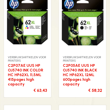
VERBRUIKSARTIKELEN VOOR
VERBRUIKSARTIKELEN VOOR
PRINTERS
PRINTERS
C2P07AE UUS HP
C2P05AE UUS HP
OJ5740 INK COLOR
OJ5740 INK BLACK
HC HP62XL 11,5ML
HC HP62XL 12ML
415pages high
600pages high
capacity
capacity
€ 63,43
€ 58,32