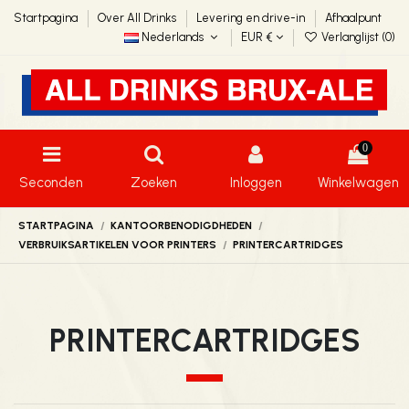
Startpagina
Over All Drinks
Levering en drive-in
Afhaalpunt
Nederlands
EUR €
Verlanglijst (
0
)
0
Seconden
Zoeken
Inloggen
Winkelwagen
STARTPAGINA
KANTOORBENODIGDHEDEN
VERBRUIKSARTIKELEN VOOR PRINTERS
PRINTERCARTRIDGES
PRINTERCARTRIDGES