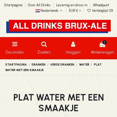
Startpagina
Over All Drinks
Levering en drive-in
Afhaalpunt
Nederlands
EUR €
Verlanglijst (
0
)
0
Seconden
Zoeken
Inloggen
Winkelwagen
STARTPAGINA
DRANKEN
VERSE DRANKEN
WATER
PLAT
WATER MET EEN SMAAKJE
PLAT WATER MET EEN
SMAAKJE