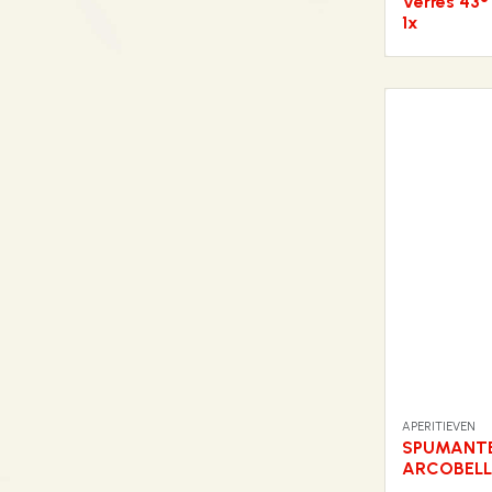
Verres 43°
1x
APERITIEVEN
SPUMANT
ARCOBELL