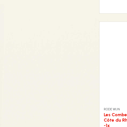
RODE WIJN
Les Combel
Côte du R
-1x