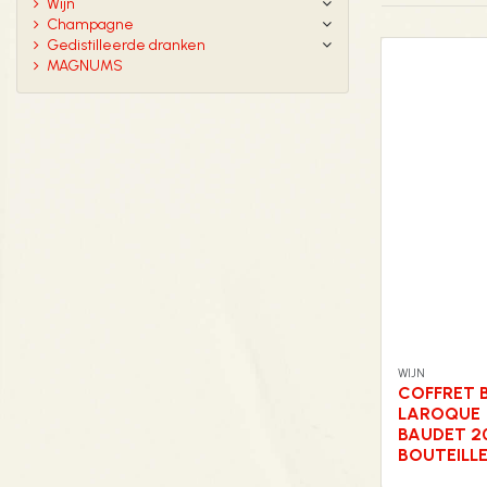
Wijn
Champagne
Gedistilleerde dranken
MAGNUMS
WIJN
COFFRET 
LAROQUE
BAUDET 20
BOUTEILLE