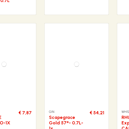
 0.7L
GIN
WHI
€ 7,87
€ 54,21
E
Scapegrace
RH
O-1X
Gold 57°- 0.7L-
Exp
1x
CA