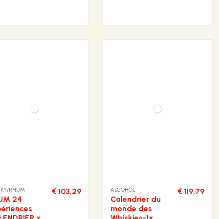
SKY/RHUM
ALCOHOL
€ 103,29
€ 119,79
UM 24
Calendrier du
ériences
monde des
LENDRIER x
Whiskies-1x