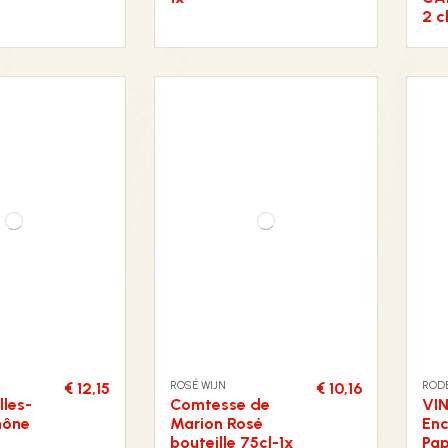
2 c
ROSÉ WIJN
RODE
€ 12,15
€ 10,16
les-
Comtesse de
VI
hône
Marion Rosé
Enc
bouteille 75cl-1x
Pa