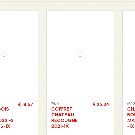
WIJN
MAG
€ 18,67
€ 25,34
BOIS
COFFRET
CH
CHATEAU
BO
22 -3
RECOUGNE
MA
S-1X
2021-1X
-1X