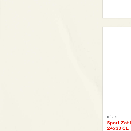
BIÈRES
Sport Zot 
24x33 CL.