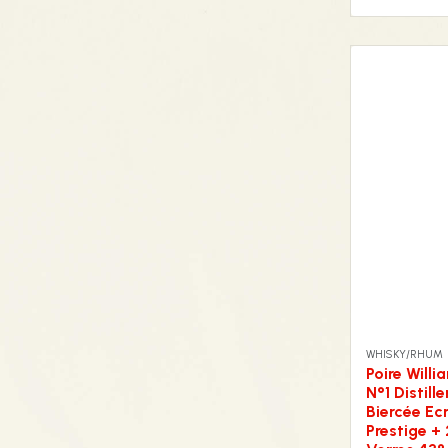
WHISKY/RHUM
Poire Willi
N°1 Distille
Biercée Ecr
Prestige + 