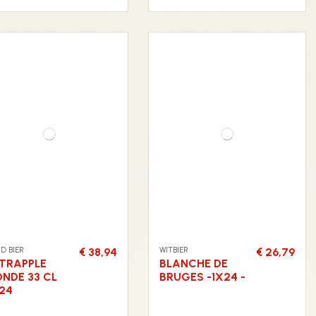
D BIER
WITBIER
€ 38,94
€ 26,79
 TRAPPLE
BLANCHE DE
ONDE 33 CL
BRUGES -1X24 -
X24