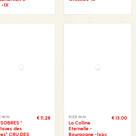
l -1X
 WIJN
RODE WIJN
€ 11,28
€ 13,00
NSOBRES "
La Colline
laves des
Eternelle -
pes" CRU DES
Bourgogne -1xpc