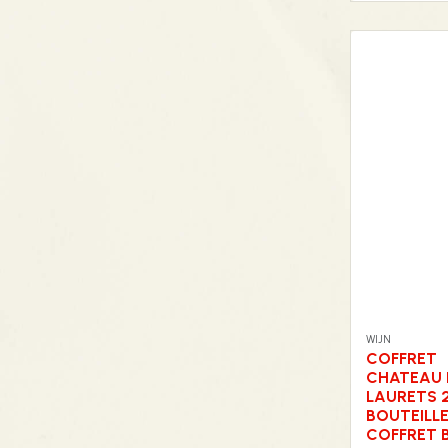
WIJN
COFFRET
CHATEAU 
LAURETS 
BOUTEILL
COFFRET 