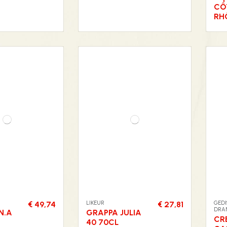
CÔ
RH
LIKEUR
GEDI
€ 49,74
€ 27,81
DRA
N.A
GRAPPA JULIA
CR
40 70CL