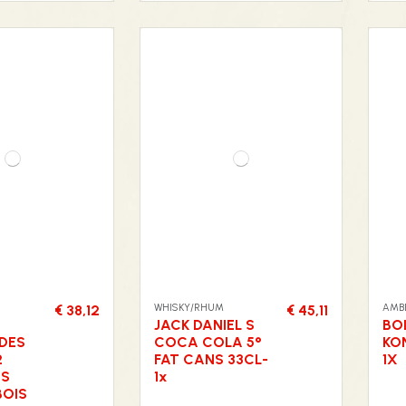
WHISKY/RHUM
AMBE
€ 38,12
€ 45,11
JACK DANIEL S
BO
DES
COCA COLA 5°
KO
2
FAT CANS 33CL-
1X
ES
1x
BOIS