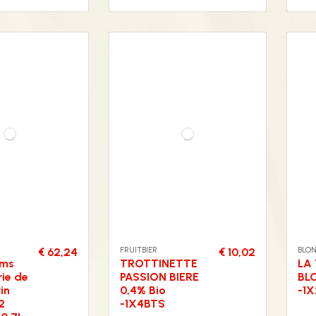
FRUITBIER
BLON
€ 62,24
€ 10,02
ams
TROTTINETTE
LA
rie de
PASSION BIERE
BL
in
0,4% Bio
-1
2
-1X4BTS