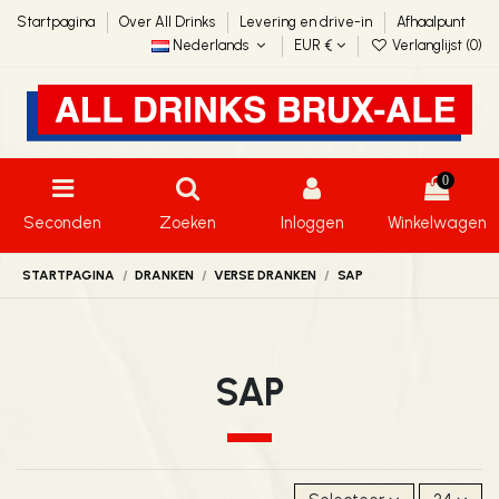
Startpagina
Over All Drinks
Levering en drive-in
Afhaalpunt
Nederlands
EUR €
Verlanglijst (
0
)
0
Seconden
Zoeken
Inloggen
Winkelwagen
STARTPAGINA
DRANKEN
VERSE DRANKEN
SAP
SAP