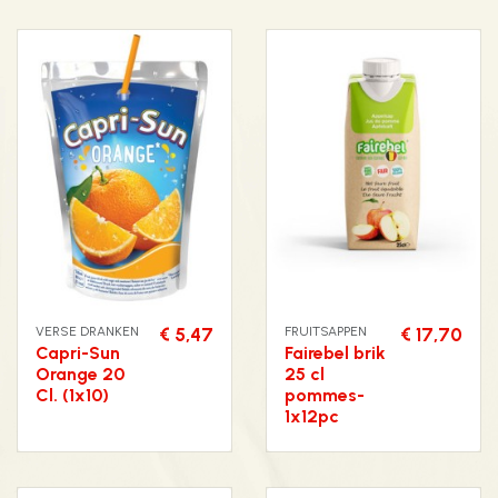
VERSE DRANKEN
€ 5,47
FRUITSAPPEN
€ 17,70
Capri-Sun
Fairebel brik
Orange 20
25 cl
Cl. (1x10)
pommes-
1x12pc