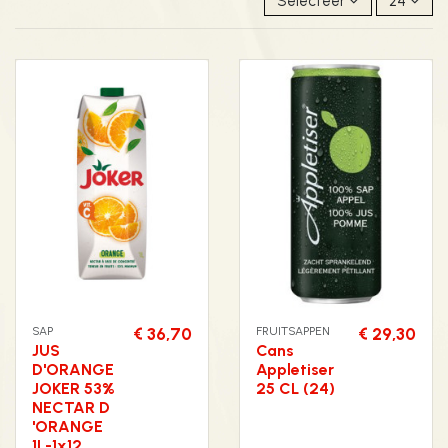
Selecteer
24
SAP
€ 36,70
FRUITSAPPEN
€ 29,30
JUS
Cans
D'ORANGE
Appletiser
JOKER 53%
25 CL (24)
NECTAR D
'ORANGE
1L-1x12