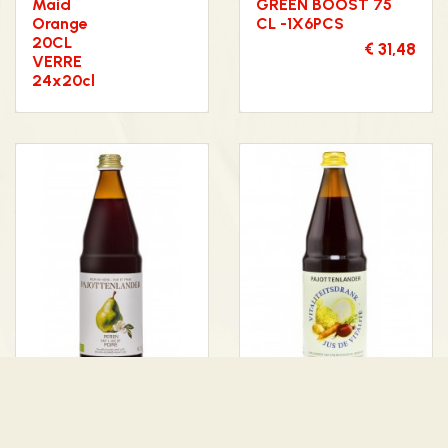
Maid
GREEN BOOST 75
Orange
CL -1X6PCS
20CL
€ 31,48
VERRE
24x20cl
FRUITSAPPEN
PLANTAARDIGE SAPPEN
PAJOTTENLANDER
PAJOTTENLANDER