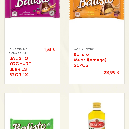
BÂTONS DE
1,51 €
CANDY BARS
CHOCOLAT
Balisto
BALISTO
Muesli(orange)
YOGHURT
20PCS
BERRIES
23,99 €
37GR-1X