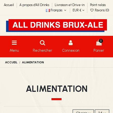
Accueil
A propos d'All Drinks
Livraison et Drive-in
Point relais
Français
EUR €
Favoris (
0
)
0
Menu
Rechercher
Connexion
Panier
ACCUEIL
ALIMENTATION
ALIMENTATION