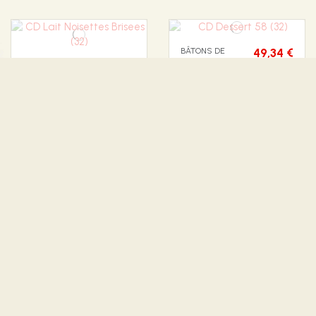
BÂTONS DE
49,34 €
CHOCOLAT
BÂTONS DE
49,34 €
CD Dessert
CHOCOLAT
58 (32)
CD Lait
Noisettes
Brisees (32)
BÂTONS DE
49,34 €
MIGNONETTES
CHOCOLAT
Mignonnettes Lait
CD Double
120P
Lait (32)
36,14 €