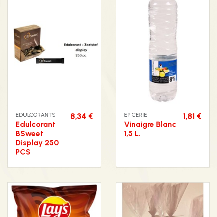
EDULCORANTS
8,34 €
EPICERIE
1,81 €
Edulcorant
Vinaigre Blanc
BSweet
1,5 L.
Display 250
PCS