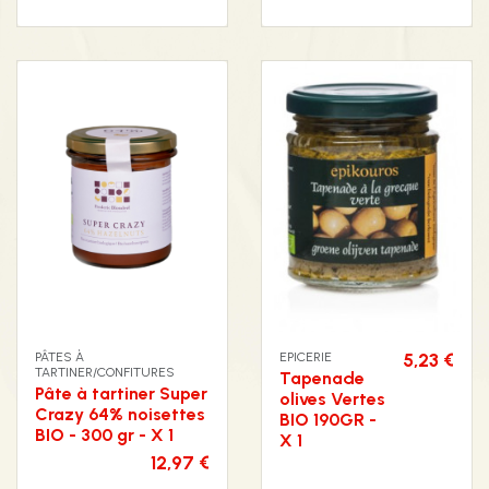
PÂTES À
EPICERIE
5,23 €
TARTINER/CONFITURES
Tapenade
Pâte à tartiner Super
olives Vertes
Crazy 64% noisettes
BIO 190GR -
BIO - 300 gr - X 1
X 1
12,97 €