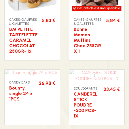
Cet article est indisponible
CAKES-GAUFRES
5,83 €
CAKES-GAUFRES
5,84 €
& GALETTES
& GALETTES
BM PETITE
Bonne
TARTELETTE
Maman
CARAMEL
Muffins
CHOCOLAT
Choc 235GR
250GR- 1x
X 1
CANDY BARS
26,98 €
Bounty
EDULCORANTS
23,45 €
single 24 x
CANDEREL
1PCS
STICK
POUDRE
-500 PCS-
1X