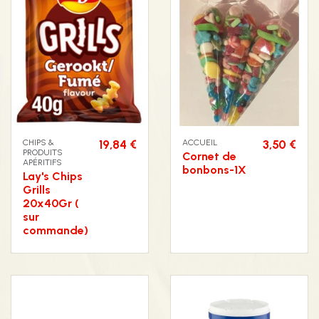
CHIPS &
19,84 €
ACCUEIL
3,50 €
PRODUITS
Cornet de
APÉRITIFS
bonbons-1X
Lay's Chips
Grills
20x40Gr (
sur
commande)