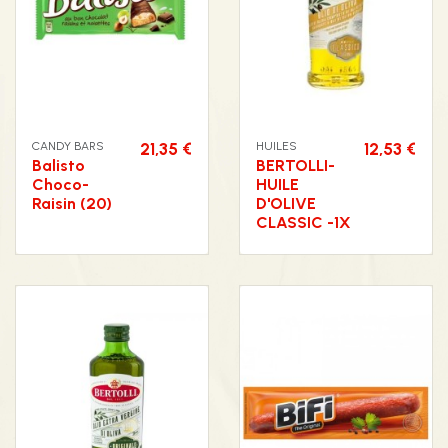
CANDY BARS
21,35 €
HUILES
12,53 €
Balisto
BERTOLLI-
Choco-
HUILE
Raisin (20)
D'OLIVE
CLASSIC -1X