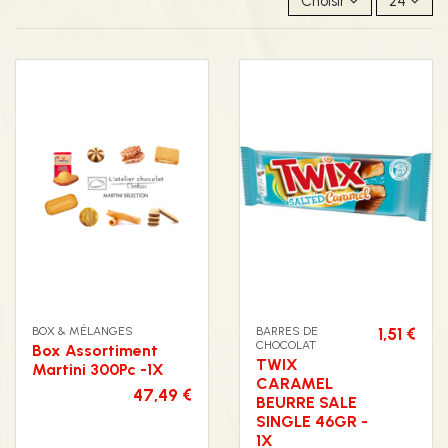
Choisir
24
BOX & MÉLANGES
BARRES DE
1,51 €
CHOCOLAT
Box Assortiment
TWIX
Martini 300Pc -1X
CARAMEL
47,49 €
BEURRE SALE
SINGLE 46GR -
1X