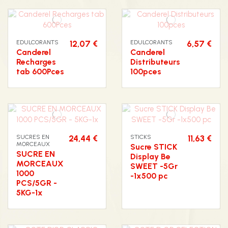
EDULCORANTS
12,07 €
EDULCORANTS
6,57 €
Canderel
Canderel
Recharges
Distributeurs
tab 600Pces
100pces
SUCRES EN
24,44 €
STICKS
11,63 €
MORCEAUX
Sucre STICK
SUCRE EN
Display Be
MORCEAUX
SWEET -5Gr
1000
-1x500 pc
PCS/5GR -
5KG-1x