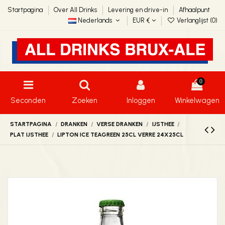
Startpagina
Over All Drinks
Levering en drive-in
Afhaalpunt
Nederlands
EUR €
Verlanglijst (
0
)
0
Seconden
Zoeken
Inloggen
Winkelwagen
STARTPAGINA
DRANKEN
VERSE DRANKEN
IJSTHEE
PLAT IJSTHEE
LIPTON ICE TEAGREEN 25CL VERRE 24X25CL