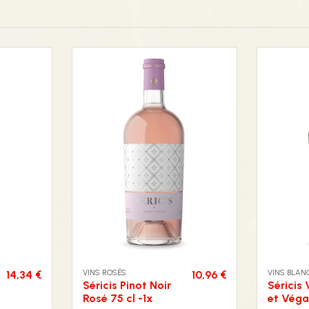
VINS ROSÉS
VINS BLAN
14,34 €
10,96 €
Séricis Pinot Noir
Séricis 
Rosé 75 cl -1x
et Véga