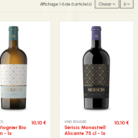
Affichage 1-6 de 6 article(s)
Choisir
6
CS
VINS ROUGES
10,10 €
10,10 €
Viognier Bio
Séricis Monastrell
n - 1x
Alicante 75 cl - 1x