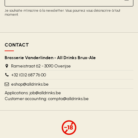
Je souhaite m’inscrire à la newsletter. Vous pourrez vous désinscrire à tout
moment.
CONTACT
Brasserie Vanderlinden - All Drinks Brux-Ale
Rameistraat 62 - 3090 Overijse
+32 (0)2 687 76 00
eshop@alldrinks.be
Applications: job@alldrinks.be
Customer accounting: compta@alldrinks.be